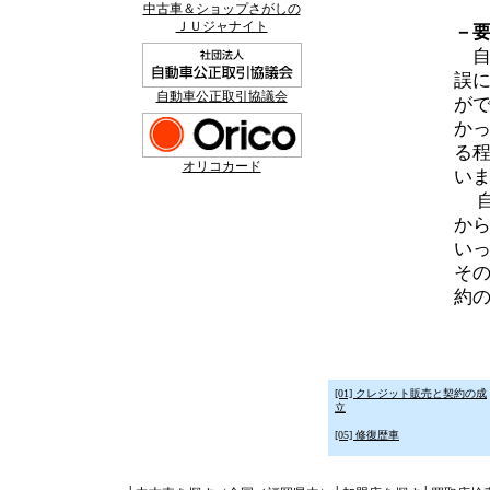
中古車＆ショップさがしの
ＪＵジャナイト
－
自
誤
自動車公正取引協議会
が
か
る
オリコカード
い
自
か
い
そ
約
[01] クレジット販売と契約の成
立
[05] 修復歴車