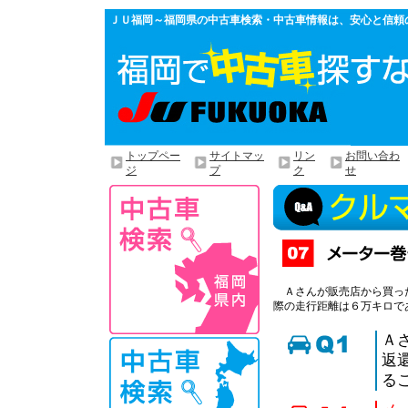
ＪＵ福岡～福岡県の中古車検索・中古車情報は、安心と信頼
トップペー
サイトマッ
リン
お問い合わ
ジ
プ
ク
せ
Ａさんが販売店から買った
際の走行距離は６万キロで
Ａ
返
る