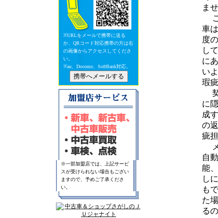
ま
こ
車
※URLをメールで携帯に送る
度
か、QRコード対応携帯の方は右
し
の画像からアクセスしてくださ
い。
に
※au、Docomo、SoftBank対応。
い
瑕
契
に
成
の
疵
メ
自
※一部加盟店では、上記サービ
能
スが受けられない場合もござい
し
ますので、予めご了承くださ
い。
も
た
る