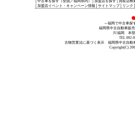
│
中古車を探す（
全国
／
福岡県内
）
│
加盟店を探す
│
買取店検
│
加盟店イベント・キャンペーン情報
│
サイトマップ
│
リンク
～福岡で中古車探
福岡県中古自動車販売
JU福岡 本
TEL 092-9
古物営業法に基づく表示 福岡県中古自動車販売
Copyright(C) 200