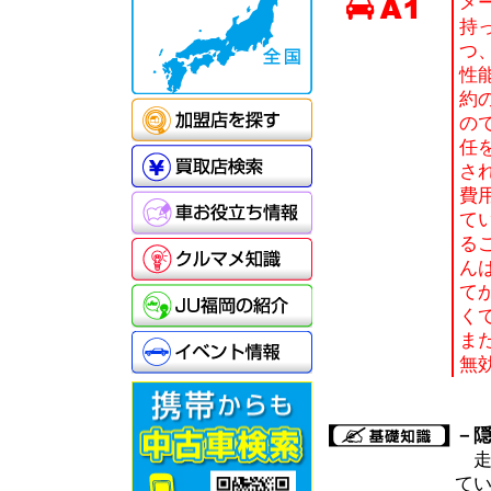
メ
持
つ
性
約
の
任
さ
費
て
る
ん
て
く
ま
無
－
走
て